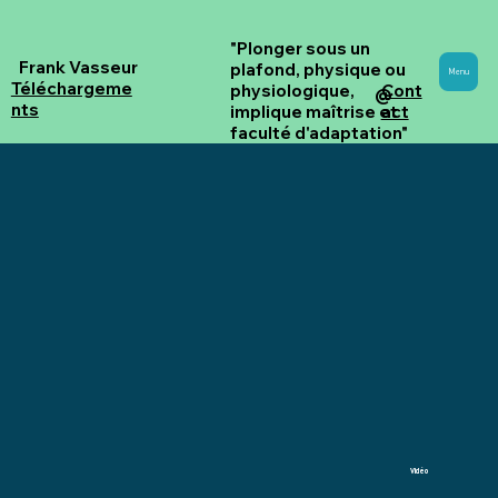
"Plonger sous un
Frank Vasseur
plafond, physique ou
Menu
Téléchargeme
Cont
physiologique,
@
nts
act
implique maîtrise et
faculté d'adaptation"
Vidéo