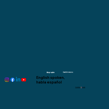
Conférences
Biographie
English spoken,
habla español
Création
Y
S
oweb