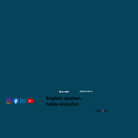
Conférences
Biographie
English spoken,
habla español
Création
Y
S
oweb