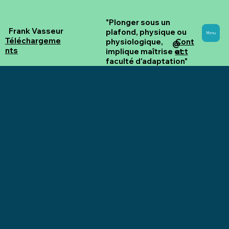
"Plonger sous un
Frank Vasseur
plafond, physique ou
Menu
Téléchargeme
Cont
physiologique,
@
nts
act
implique maîtrise et
faculté d'adaptation"