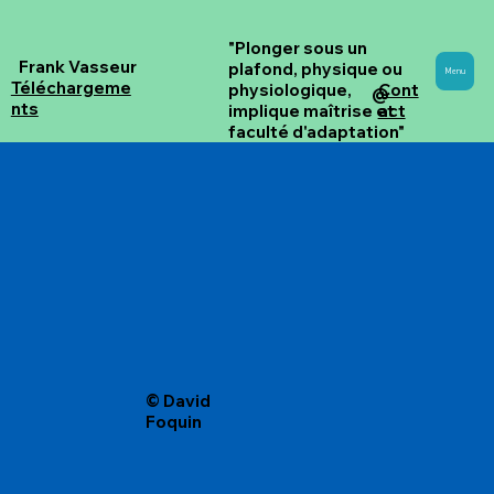
"Plonger sous un
Frank Vasseur
plafond, physique ou
Menu
Téléchargeme
Cont
physiologique,
@
nts
act
implique maîtrise et
faculté d'adaptation"
© David
Foquin