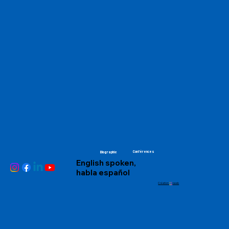
Conférences
Biographie
English spoken,
habla español
Création
Y
S
oweb