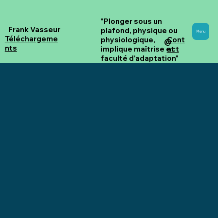
"Plonger sous un
Frank Vasseur
plafond, physique ou
Menu
Téléchargeme
Cont
physiologique,
@
nts
act
implique maîtrise et
faculté d'adaptation"