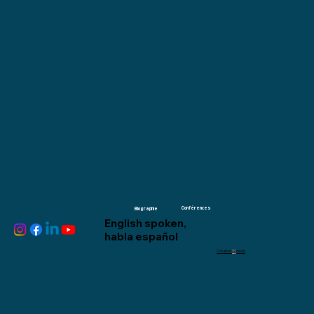
Conférences
Biographie
English spoken,
habla español
Création
Y
S
oweb